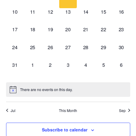
Navig
events,
events,
events,
events,
events,
events,
events,
0
0
0
0
0
0
0
10
11
12
13
14
15
16
events,
events,
events,
events,
events,
events,
events,
0
0
0
0
0
0
0
17
18
19
20
21
22
23
events,
events,
events,
events,
events,
events,
events,
0
0
0
0
0
0
0
24
25
26
27
28
29
30
events,
events,
events,
events,
events,
events,
events,
0
0
0
0
0
0
0
31
1
2
3
4
5
6
events,
events,
events,
events,
events,
events,
events,
There are no events on this day.
Jul
This Month
Sep
Subscribe to calendar