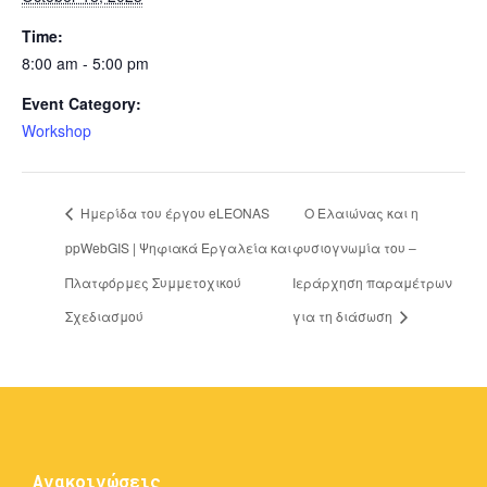
Time:
8:00 am - 5:00 pm
Event Category:
Workshop
Ημερίδα του έργου eLEONAS
Ο Ελαιώνας και η
ppWebGIS | Ψηφιακά Εργαλεία και
φυσιογνωμία του –
Πλατφόρμες Συμμετοχικού
Ιεράρχηση παραμέτρων
Σχεδιασμού
για τη διάσωση
Ανακοινώσεις