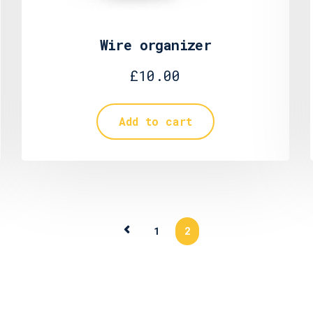
Wire organizer
£
10.00
Add to cart
1
2