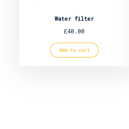
Water filter
£
40.00
Add to cart