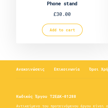
Phone stand
£
30.00
Add to cart
Ανακοινώσεις
Επικοινωνία
Όροι Χρή
Κωδικός Έργου Τ2ΕΔΚ-01288
Αντικείμενο του προτεινόμενου έργου είναι 