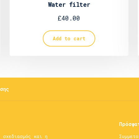
Water filter
£
40.00
Add to cart
σης
Πρόσφα
ο σχεδιασμός και η
Συμμετο