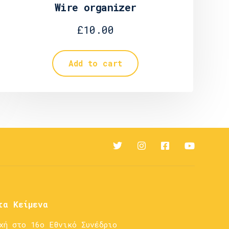
Wire organizer
£
10.00
Add to cart
τα Κείμενα
χή στο 16ο Εθνικό Συνέδριο